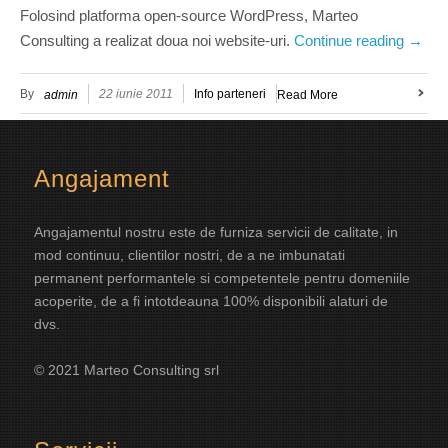
Folosind platforma open-source WordPress, Marteo
Consulting a realizat doua noi website-uri.
Continue reading
→
By
22 iunie 2011
Info parteneri
admin
Read More
Angajament
Angajamentul nostru este de furniza servicii de calitate, in
mod continuu, clientilor nostri, de a ne imbunatati
permanent performantele si competentele pentru domeniile
acoperite, de a fi intotdeauna 100% disponibili alaturi de
dvs.
© 2021 Marteo Consulting srl