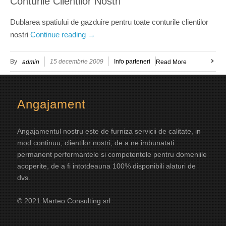
Conturile Clientilor Nostri
Dublarea spatiului de gazduire pentru toate conturile clientilor
nostri
Continue reading
→
By
15 decembrie 2009
Info parteneri
admin
Read More
Angajament
Angajamentul nostru este de furniza servicii de calitate, in
mod continuu, clientilor nostri, de a ne imbunatati
permanent performantele si competentele pentru domeniile
acoperite, de a fi intotdeauna 100% disponibili alaturi de
dvs.
© 2021 Marteo Consulting srl