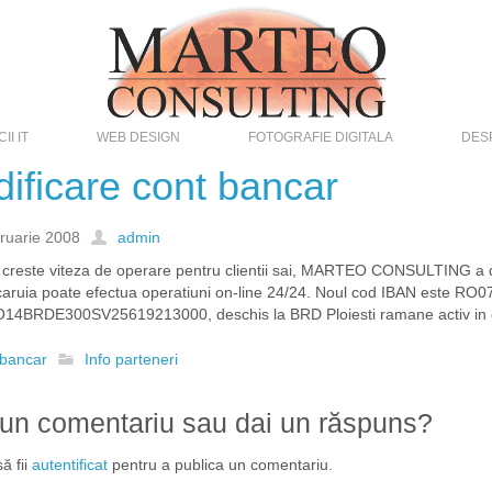
II IT
WEB DESIGN
FOTOGRAFIE DIGITALA
DES
ificare cont bancar
bruarie 2008
admin
 creste viteza de operare pentru clientii sai, MARTEO CONSULTING a 
 caruia poate efectua operatiuni on-line 24/24. Noul cod IBAN este RO
14BRDE300SV25619213000, deschis la BRD Ploiesti ramane activ in c
 bancar
Info parteneri
 un comentariu sau dai un răspuns?
ă fii
autentificat
pentru a publica un comentariu.