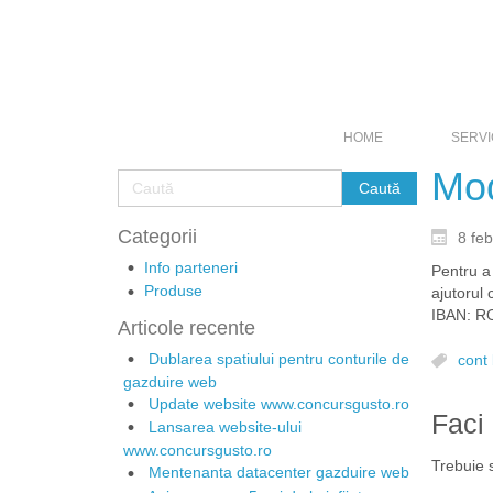
HOME
SERVIC
Mod
Categorii
8 fe
Info parteneri
Pentru a
Produse
ajutorul
IBAN: RO
Articole recente
Dublarea spatiului pentru conturile de
cont
gazduire web
Update website www.concursgusto.ro
Faci
Lansarea website-ului
www.concursgusto.ro
Trebuie s
Mentenanta datacenter gazduire web