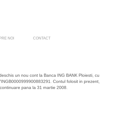
PRE NOI
CONTACT
deschis un nou cont la Banca ING BANK Ploiesti, cu
07INGB0000999900883291. Contul folosit in prezent,
ontinuare pana la 31 martie 2008.